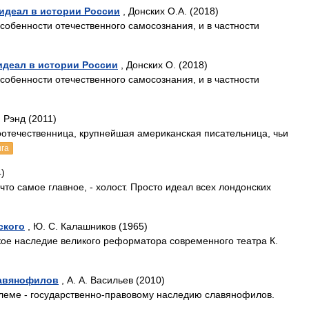
идеал в истории России
, Донских О.А. (2018)
собенности отечественного самосознания, и в частности
идеал в истории России
, Донских О. (2018)
собенности отечественного самосознания, и в частности
 Рэнд (2011)
оотечественница, крупнейшая американская писательница, чьи
ига
)
что самое главное, - холост. Просто идеал всех лондонских
ского
, Ю. С. Калашников (1965)
кое наследие великого реформатора современного театра К.
лавянофилов
, А. А. Васильев (2010)
леме - государственно-правовому наследию славянофилов.