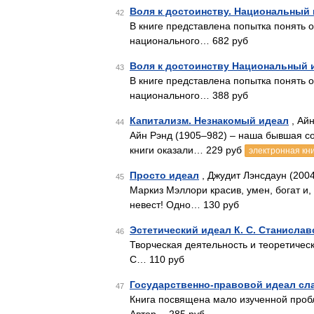
Воля к достоинству. Национальный 
42
В книге представлена попытка понять о
национального… 682 руб
Воля к достоинству Национальный 
43
В книге представлена попытка понять о
национального… 388 руб
Капитализм. Незнакомый идеал
, Айн
44
Айн Рэнд (1905–982) – наша бывшая с
книги оказали… 229 руб
электронная кн
Просто идеал
, Джудит Лэнсдаун (2004
45
Маркиз Мэллори красив, умен, богат и, 
невест! Одно… 130 руб
Эстетический идеал К. С. Станислав
46
Творческая деятельность и теоретичес
С… 110 руб
Государственно-правовой идеал с
47
Книга посвящена мало изученной проб