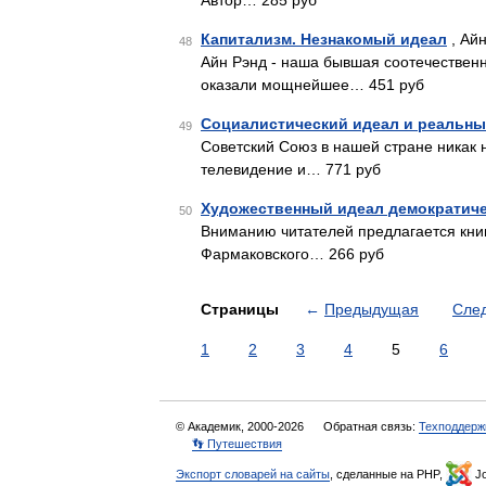
Автор… 285 руб
Капитализм. Незнакомый идеал
, Айн
48
Айн Рэнд - наша бывшая соотечественн
оказали мощнейшее… 451 руб
Социалистический идеал и реальный
49
Советский Союз в нашей стране никак 
телевидение и… 771 руб
Художественный идеал демократич
50
Вниманию читателей предлагается книг
Фармаковского… 266 руб
Страницы
←
Предыдущая
Сле
1
2
3
4
5
6
© Академик, 2000-2026
Обратная связь:
Техподдерж
👣 Путешествия
Экспорт словарей на сайты
, сделанные на PHP,
Jo