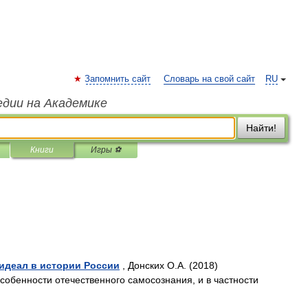
Запомнить сайт
Словарь на свой сайт
RU
едии на Академике
Найти!
Книги
Игры ⚽
идеал в истории России
, Донских О.А. (2018)
собенности отечественного самосознания, и в частности