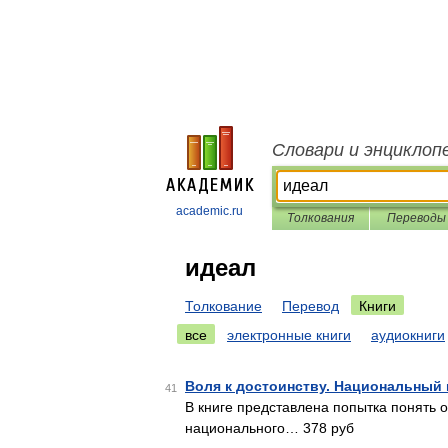
Словари и энциклоп
academic.ru
Толкования
Переводы
идеал
Толкование
Перевод
Книги
все
электронные книги
аудиокниги
Воля к достоинству. Национальный 
41
В книге представлена попытка понять о
национального… 378 руб