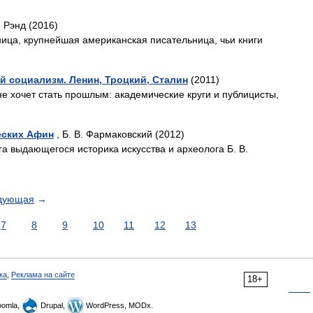
 Рэнд (2016)
ица, крупнейшая американская писательница, чьи книги
 социализм. Ленин, Троцкий, Сталин
(2011)
не хочет стать прошлым: академические круги и публицисты,
еских Афин
, Б. В. Фармаковский (2012)
а выдающегося историка искусства и археолога Б. В.
дующая
→
7
8
9
10
11
12
13
ка
,
Реклама на сайте
18+
omla,
Drupal,
WordPress, MODx.